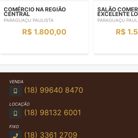
COMÉRCIO NA REGIÃO
SALÃO COMER
CENTRAL
EXCELENTE L
PARAGUAÇU PAULISTA
PARAGUAÇU PAUL
R$ 1.800,00
R$ 1.
VENDA
(18) 99640 8470
LOCAÇÃO
(18) 98132 6001
FIXO
(18) 3361 2709